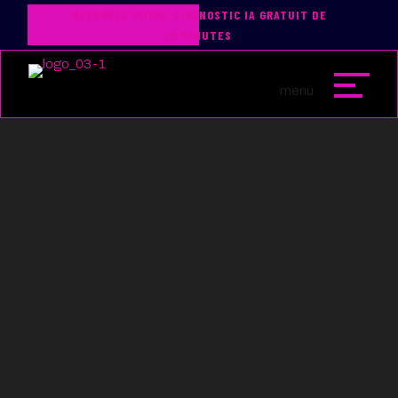
RÉSERVEZ VOTRE DIAGNOSTIC IA GRATUIT DE
20 MINUTES
L’horizon de la raison :
Pourquoi Yann LeCun
pense que les LLM ne
sont qu’une impasse vers