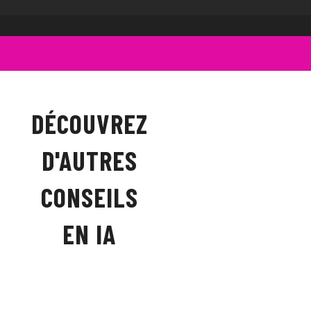
DÉCOUVREZ
D'AUTRES
CONSEILS
Comment Bâtir
EN IA
un Business
Case IA
Infaillible pour
Convaincre votre