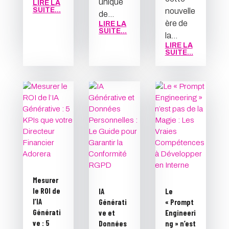
unique
LIRE LA
SUITE...
nouvelle
de...
ère de
LIRE LA
SUITE...
la...
LIRE LA
SUITE...
Mesurer
le ROI de
IA
Le
l’IA
Générati
« Prompt
Générati
ve et
Engineeri
ve : 5
Données
ng » n’est