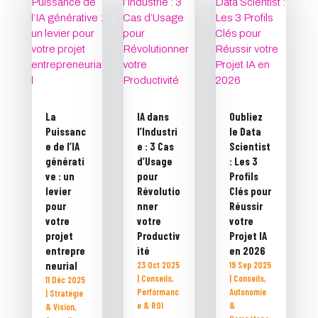
La
IA dans
Oubliez
Puissanc
l’Industri
le Data
e de l’IA
e : 3 Cas
Scientist
générati
d’Usage
: Les 3
ve : un
pour
Profils
levier
Révolutio
Clés pour
pour
nner
Réussir
votre
votre
votre
projet
Productiv
Projet IA
entrepre
ité
en 2026
neurial
23 Oct 2025
19 Sep 2025
|
Conseils
,
|
Conseils
,
11 Déc 2025
Performanc
Autonomie
|
Stratégie
e & ROI
&
& Vision
,