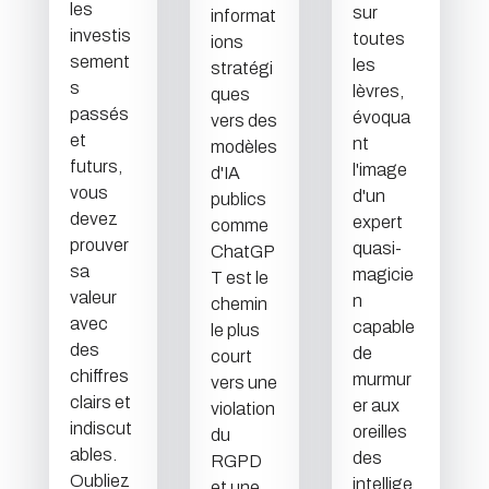
les
sur
informat
investis
toutes
ions
sement
les
stratégi
s
lèvres,
ques
passés
évoqua
vers des
et
nt
modèles
futurs,
l'image
d'IA
vous
d'un
publics
devez
expert
comme
prouver
quasi-
ChatGP
sa
magicie
T est le
valeur
n
chemin
avec
capable
le plus
des
de
court
chiffres
murmur
vers une
clairs et
er aux
violation
indiscut
oreilles
du
ables.
des
RGPD
Oubliez
intellige
et une