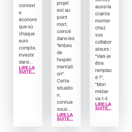
projet
context
aussi la
est au
e
crainte
point
économi
monter
mort,
que où
chez
coincé
chaque
vos
dans les
euro
collabor
"limbes
compte,
ateurs :
de
investir
"Vais-je
l'expéri
dans...
être
mentati
LIRE LA
remplac
SUITE...
on".
é ?",
Cette
"Mon
situatio
métier
n,
va-t-il...
connue
LIRE LA
SUITE...
sous...
LIRE LA
SUITE...