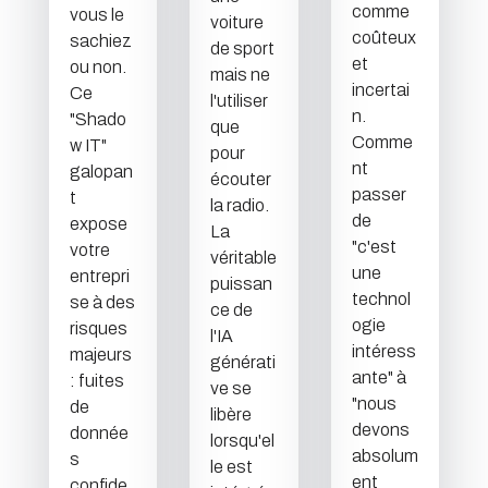
comme
vous le
voiture
coûteux
sachiez
de sport
et
ou non.
mais ne
incertai
Ce
l'utiliser
n.
"Shado
que
Comme
w IT"
pour
nt
galopan
écouter
passer
t
la radio.
de
expose
La
"c'est
votre
véritable
une
entrepri
puissan
technol
se à des
ce de
ogie
risques
l'IA
intéress
majeurs
générati
ante" à
: fuites
ve se
"nous
de
libère
devons
donnée
lorsqu'el
absolum
s
le est
ent
confide