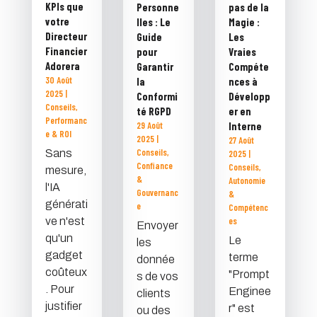
KPIs que
Personne
pas de la
votre
lles : Le
Magie :
Directeur
Guide
Les
Financier
pour
Vraies
Adorera
Garantir
Compéte
30 Août
la
nces à
2025
|
Conformi
Développ
Conseils
,
té RGPD
er en
Performanc
29 Août
Interne
e & ROI
2025
|
27 Août
Conseils
,
Sans
2025
|
Confiance
Conseils
,
mesure,
&
Autonomie
l'IA
Gouvernanc
&
générati
e
Compétenc
ve n'est
es
Envoyer
qu'un
Le
les
gadget
terme
donnée
coûteux
"Prompt
s de vos
. Pour
Enginee
clients
justifier
r" est
ou des