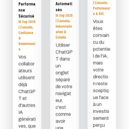
|
Conseils
,
Automati
Performa
Performanc
sés
nce
e & ROI
16 Sep 2025
Sécurisé
|
Conseils
,
Vous
18 Sep 2025
Industrialis
|
Conseils
,
êtes
ation &
Confiance
convain
Échelle
&
cu du
Gouvernanc
Utiliser
e
potentie
ChatGP
l de l'IA,
Vos
T dans
mais
collabor
un
votre
ateurs
onglet
directio
utilisent
séparé
n reste
déjà
de votre
sceptiq
ChatGP
navigat
ue face
T et
eur,
à un
d'autres
c'est
investis
IA
comme
sement
générati
avoir
perçu
ves, que
une