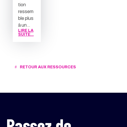
tion
ressem
ble plus
à un...
LIRE LA
SUITE...
RETOUR AUX RESSOURCES
Passez de