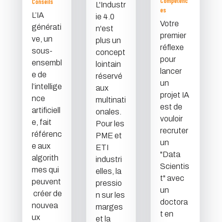
Compétenc
Conseils
L'Industr
es
L’IA
ie 4.0
Votre
générati
n'est
premier
ve, un
plus un
réflexe
sous-
concept
pour
ensembl
lointain
lancer
e de
réservé
un
l’intellige
aux
projet IA
nce
multinati
est de
artificiell
onales.
vouloir
e, fait
Pour les
recruter
référenc
PME et
un
e aux
ETI
"Data
algorith
industri
Scientis
mes qui
elles, la
t" avec
peuvent
pressio
un
créer de
n sur les
doctora
nouvea
marges
t en
ux
et la