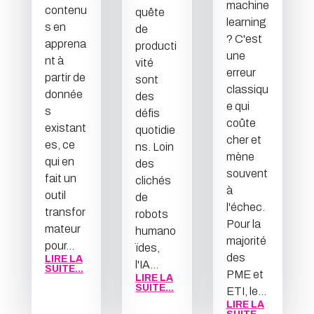
machine
contenu
quête
learning
s en
de
? C'est
apprena
producti
une
nt à
vité
erreur
partir de
sont
classiqu
donnée
des
e qui
s
défis
coûte
existant
quotidie
cher et
es, ce
ns. Loin
mène
qui en
des
souvent
fait un
clichés
à
outil
de
l'échec.
transfor
robots
Pour la
mateur
humano
majorité
pour...
ïdes,
des
LIRE LA
l'IA...
SUITE...
PME et
LIRE LA
SUITE...
ETI, le...
LIRE LA