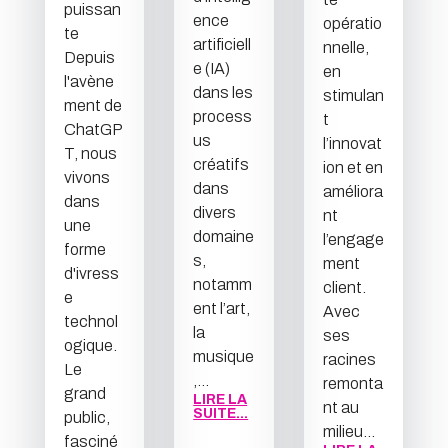
puissan
ence
opératio
te
artificiell
nnelle,
Depuis
e (IA)
en
l'avène
dans les
stimulan
ment de
process
t
ChatGP
us
l’innovat
T, nous
créatifs
ion et en
vivons
dans
améliora
dans
divers
nt
une
domaine
l’engage
forme
s,
ment
d'ivress
notamm
client.
e
ent l’art,
Avec
technol
la
ses
ogique.
musique
racines
Le
,...
remonta
grand
LIRE LA
nt au
SUITE...
public,
milieu...
fasciné