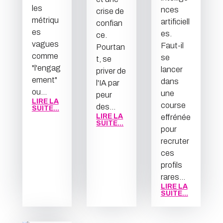
les
nces
crise de
métriqu
artificiell
confian
es
es.
ce.
vagues
Faut-il
Pourtan
comme
se
t, se
"l'engag
lancer
priver de
ement"
dans
l'IA par
ou...
une
peur
LIRE LA
course
des...
SUITE...
LIRE LA
effrénée
SUITE...
pour
recruter
ces
profils
rares...
LIRE LA
SUITE...