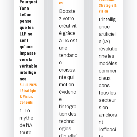
Pourquoi
es
Stratégie &
Yann
Booste
Vision
LeCun
z votre
L’intellig
pense
créativit
ence
que les
é grâce
LLM ne
artificiell
sont
à l’IA est
e (IA)
qu’une
une
révolutio
impasse
tendanc
nne les
vers la
e
modèles
véritable
croissa
commer
intellige
nte qui
ciaux
nce
met en
5 Juil 2026
dans
|
Stratégie
évidenc
tous les
& Vision
,
e
secteur
Conseils
l’intégra
s en
1. Le
tion des
améliora
mythe
technol
nt
de l'IA
ogies
l’efficaci
toute-
d’intellig
té