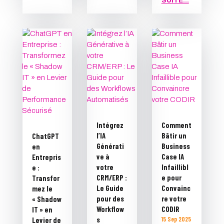
SUITE...
Intégrez
Comment
l’IA
Bâtir un
ChatGPT
Générati
Business
en
ve à
Case IA
Entrepris
votre
Infaillibl
e :
CRM/ERP :
e pour
Transfor
Le Guide
Convainc
mez le
pour des
re votre
« Shadow
Workflow
CODIR
IT » en
s
15 Sep 2025
Levier de