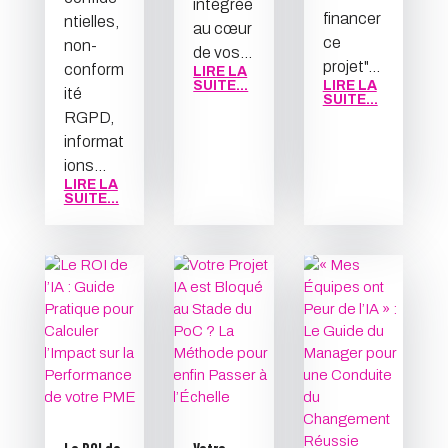
intégrée
financer
ntielles,
au cœur
ce
non-
de vos...
projet"...
conform
LIRE LA
SUITE...
LIRE LA
ité
SUITE...
RGPD,
informat
ions...
LIRE LA
SUITE...