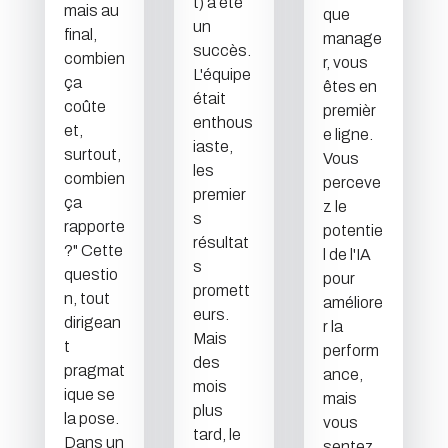
t) a été
mais au
que
un
final,
manage
succès.
combien
r, vous
L'équipe
ça
êtes en
était
coûte
premièr
enthous
et,
e ligne.
iaste,
surtout,
Vous
les
combien
perceve
premier
ça
z le
s
rapporte
potentie
résultat
?" Cette
l de l'IA
s
questio
pour
promett
n, tout
améliore
eurs.
dirigean
r la
Mais
t
perform
des
pragmat
ance,
mois
ique se
mais
plus
la pose.
vous
tard, le
Dans un
sentez