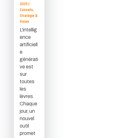
2025
|
Conseils
,
Stratégie &
Vision
L'intellig
ence
artificiell
e
générati
ve est
sur
toutes
les
lèvres.
Chaque
jour, un
nouvel
outil
promet