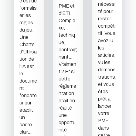
e est de
nécessi
PME et
formalis
té pour
d'ETI.
er les
rester
Comple
règles
compéti
xe,
du jeu.
tif. Vous
techniq
Une
avez lu
ue,
Charte
les
contraig
d'Utilisa
articles,
nant...
tion de
vu les
Vraimen
l'IA est
démons
t ? Et si
le
trations,
cette
docume
et vous
régleme
nt
êtes
ntation
fondate
prêt à
était en
ur qui
lancer
réalité
établit
votre
une
un
PME
opportu
cadre
dans
nité
clair,...
cette