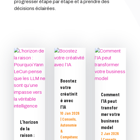
progresser étape par étape et à prendre des
décisions éclairées.
Boostez
votre
créativit
Comment
é avec
l’IA peut
l’IA
transfor
10 Jan 2026
mer votre
|
Conseils
,
business
L’horizon
Autonomie
model
de la
&
2 Jan 2026
raison :
Compétenc
|
Conseils
,