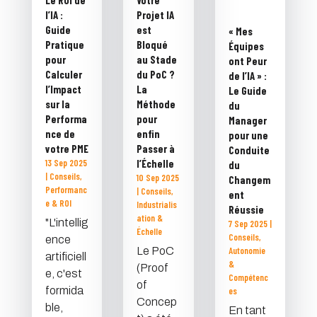
Le ROI de
Votre
l’IA :
Projet IA
Guide
est
« Mes
Pratique
Bloqué
Équipes
pour
au Stade
ont Peur
Calculer
du PoC ?
de l’IA » :
l’Impact
La
Le Guide
sur la
Méthode
du
Performa
pour
Manager
nce de
enfin
pour une
votre PME
Passer à
Conduite
13 Sep 2025
l’Échelle
du
|
Conseils
,
10 Sep 2025
Changem
Performanc
|
Conseils
,
ent
e & ROI
Industrialis
Réussie
ation &
"L'intellig
7 Sep 2025
|
Échelle
Conseils
,
ence
Le PoC
Autonomie
artificiell
&
(Proof
e, c'est
Compétenc
of
formida
es
Concep
ble,
En tant