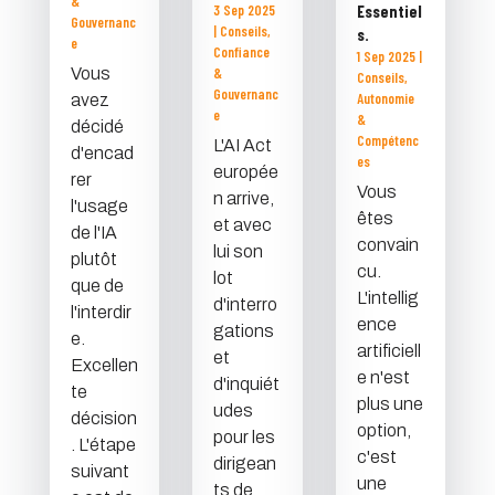
&
3 Sep 2025
Essentiel
Gouvernanc
|
Conseils
,
s.
e
Confiance
1 Sep 2025
|
Vous
&
Conseils
,
Gouvernanc
Autonomie
avez
e
&
décidé
Compétenc
L'AI Act
d'encad
es
europée
rer
Vous
n arrive,
l'usage
êtes
et avec
de l'IA
convain
lui son
plutôt
cu.
lot
que de
L'intellig
d'interro
l'interdir
ence
gations
e.
artificiell
et
Excellen
e n'est
d'inquiét
te
plus une
udes
décision
option,
pour les
. L'étape
c'est
dirigean
suivant
une
ts de