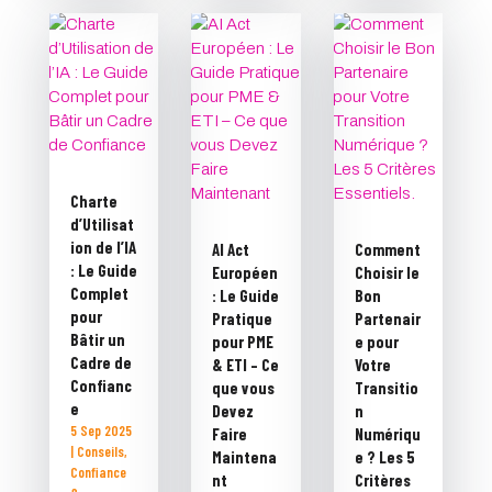
Charte
d’Utilisat
ion de l’IA
AI Act
Comment
: Le Guide
Européen
Choisir le
Complet
: Le Guide
Bon
pour
Pratique
Partenair
Bâtir un
pour PME
e pour
Cadre de
& ETI – Ce
Votre
Confianc
que vous
Transitio
e
Devez
n
5 Sep 2025
Faire
Numériqu
|
Conseils
,
Maintena
e ? Les 5
Confiance
nt
Critères