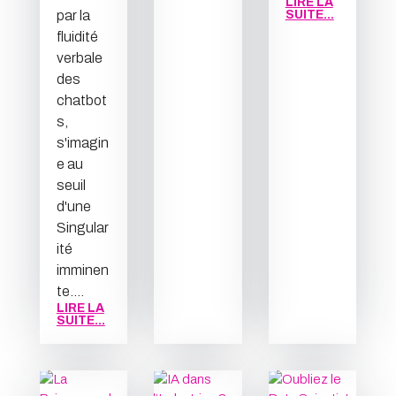
LIRE LA
par la
SUITE...
fluidité
verbale
des
chatbot
s,
s'imagin
e au
seuil
d'une
Singular
ité
imminen
te....
LIRE LA
SUITE...