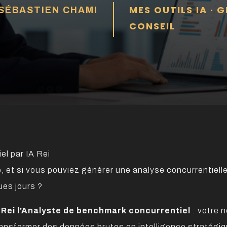
MES OUTILS IA
·
G
SÉBASTIEN CHAMI
CONSEIL
, et si vous pouviez générer une analyse concurrentiel
ues jours ?
T
Rei l'Analyste de benchmark concurrentiel
: votre 
ransformer des données brutes en intelligence stratégiq