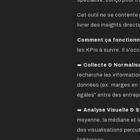
Cet outil ne se contente
livrer des insights direc
Comment ça fonctionn
les KPIs à suivre. Il s'oc
➡️
Collecte & Normalis
recherche les information
données (ex: marges en 
égales" entre des entrepr
➡️
Analyse Visuelle & 
moyenne, la médiane et l
des visualisations percu
faiblesses.