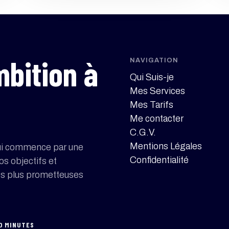
mbition à
NAVIGATION
Qui Suis-je
Mes Services
Mes Tarifs
Me contacter
C.G.V.
Mentions Légales
e qui commence par une
Confidentialité
os objectifs et
les plus prometteuses
20 MINUTES