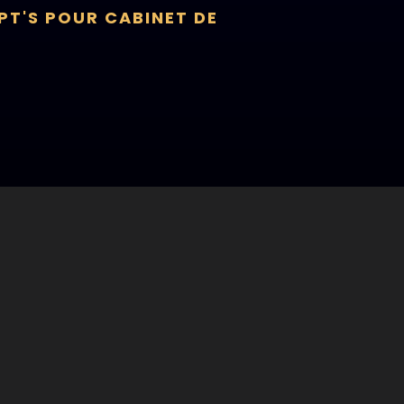
PT'S POUR CABINET DE
ouvement compte.
llection de tactiques
 produit à fort potentiel