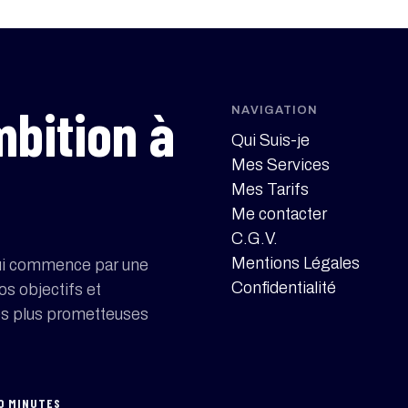
mbition à
NAVIGATION
Qui Suis-je
Mes Services
Mes Tarifs
Me contacter
C.G.V.
Mentions Légales
e qui commence par une
Confidentialité
os objectifs et
les plus prometteuses
20 MINUTES