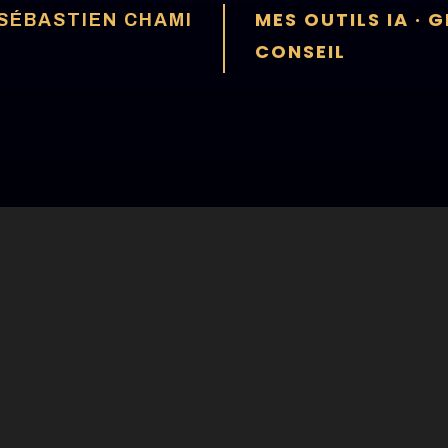
MES OUTILS IA
·
G
SÉBASTIEN CHAMI
CONSEIL
 est moins un sprint qu'une partie d'échecs. Chaque m
atégies de go-to-market (GTM) finissent par être une co
feuille de route cohérente ? ♟️
des budgets gaspillés, des opportunités manquées, et un