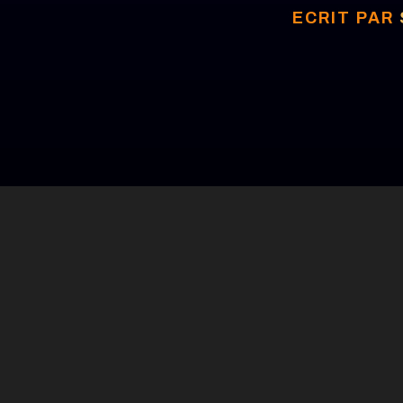
ECRIT PAR
Un lancement de produit
Pourtant, combien de str
décousues plutôt qu'une 
Le risque est immense : 